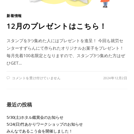
新着情報
12月のプレゼントはこちら！
スタンプを3つ集めた人にはプレゼントを進呈！ 今回も就労セ
ンターすずらんにて作られたオリジナルお菓子をプレゼント！
毎月先着100名限定となりますので、スタンプ3つ集めた方はぜ
ひGET…
12
コメントを受け付けていません
2024年12月2日
月
の
プ
レ
ゼ
ン
最近の投稿
ト
は
こ
ち
5/30(土)ホタル鑑賞会のお知らせ
ら！
5/24(日)竹あかりワークショップのお知らせ
は
みんなであるこう会を開催しました！