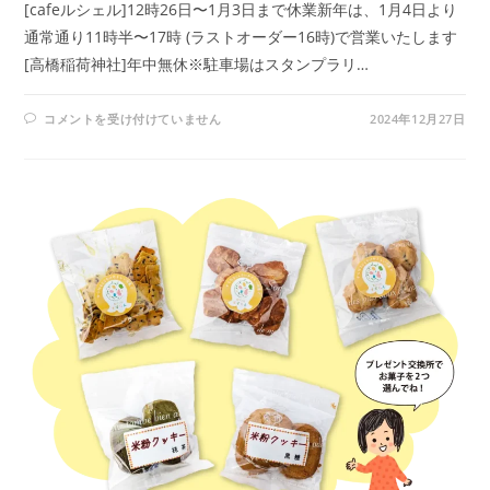
[cafeルシェル]12時26日〜1月3日まで休業新年は、1月4日より
通常通り11時半〜17時 (ラストオーダー16時)で営業いたします
[高橋稲荷神社]年中無休※駐車場はスタンプラリ…
ス
コメントを受け付けていません
2024年12月27日
タ
ン
プ
ポ
イ
ン
ト
年
末
年
始
営
業
日
は